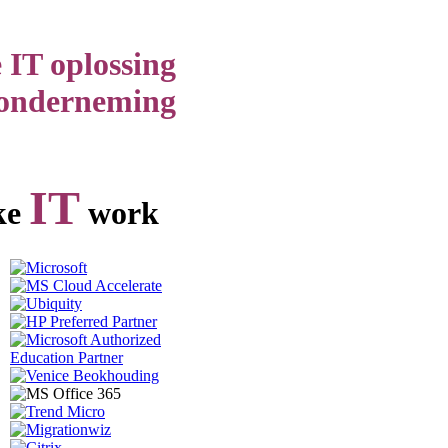
 IT oplossing
 onderneming
IT
ke
work