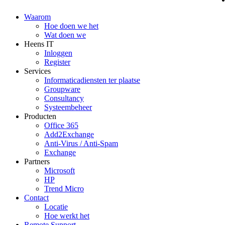
Waarom
Hoe doen we het
Wat doen we
Heens IT
Inloggen
Register
Services
Informaticadiensten ter plaatse
Groupware
Consultancy
Systeembeheer
Producten
Office 365
Add2Exchange
Anti-Virus / Anti-Spam
Exchange
Partners
Microsoft
HP
Trend Micro
Contact
Locatie
Hoe werkt het
Remote Support